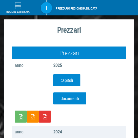
PREZZARIO REGIONE BASILICATA
Prezzari
Prezzari
anno
2025
capitoli
documenti
anno
2024