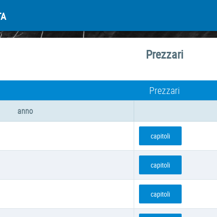
TA
Prezzari
Prezzari
anno
capitoli
capitoli
capitoli