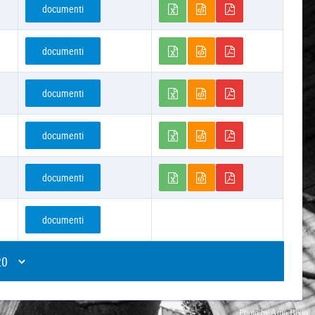
documenti
documenti
documenti
documenti
documenti
documenti
Photo by
Attio Bixio