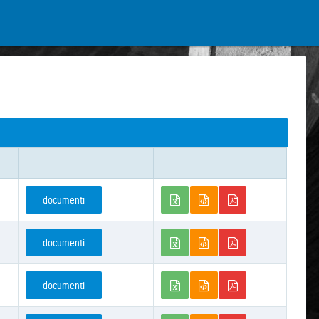
documenti
documenti
documenti