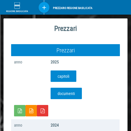
PREZZARIO REGIONE BASILICATA
Prezzari
Prezzari
anno
2025
capitoli
documenti
anno
2024