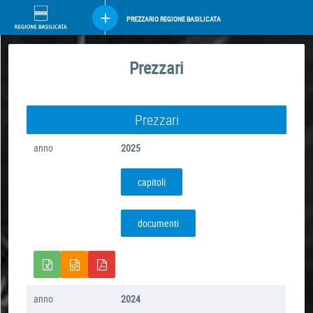
PREZZARIO REGIONE BASILICATA
Prezzari
Prezzari
anno
2025
capitoli
documenti
anno
2024