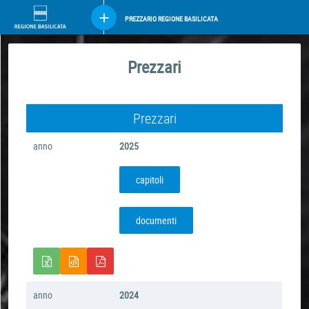
PREZZARIO REGIONE BASILICATA
Prezzari
Prezzari
anno
2025
capitoli
documenti
anno
2024