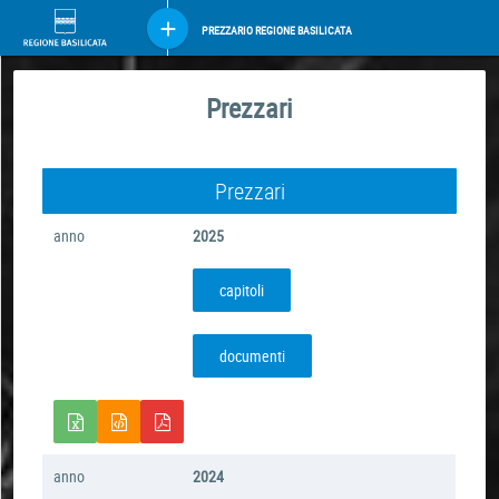
PREZZARIO REGIONE BASILICATA
Prezzari
Prezzari
anno
2025
capitoli
documenti
anno
2024