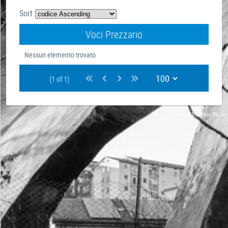
Sort
Voci Prezzario
Nessun elemento trovato
(1 of 1)
Photo by
Attio Bixio