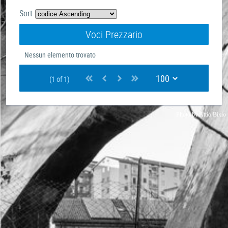
Sort
Voci Prezzario
Nessun elemento trovato
(1 of 1)
Photo by
Attio Bixio