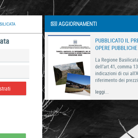
AGGIORNAMENTI
SILICATA
vata
PUBBLICATO IL PR
OPERE PUBBLICHE -
La Regione Basilicat
dell’art.41, comma 13
indicazioni di cui all’
riferimento dei prezzi 
strati
leggi...